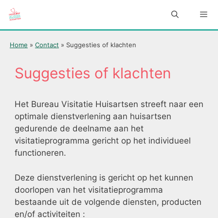
Ga
naar
de
inhoud
Men
Home
»
Contact
»
Suggesties of klachten
Suggesties of klachten
Het Bureau Visitatie Huisartsen streeft naar een
optimale dienstverlening aan huisartsen
gedurende de deelname aan het
visitatieprogramma gericht op het individueel
functioneren.
Deze dienstverlening is gericht op het kunnen
doorlopen van het visitatieprogramma
bestaande uit de volgende diensten, producten
en/of activiteiten :