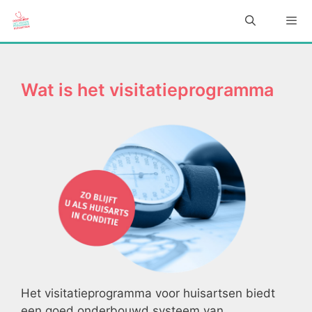
Ga
naar
de
inhoud
Men
Wat is het visitatieprogramma
Het visitatieprogramma voor huisartsen biedt
een goed onderbouwd systeem van